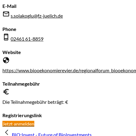
E-Mail
s.solakoglu@fz-juelich.de
Phone
02461 61-8859
Website
https://www.biooekonomierevier.de/regionalforum_biooekono
Teilnahmegebühr
Die Teilnahmegebühr beträgt: €
Registrierungslink
Jetzt anmelden
BIO:Invest - Future of BioInvestments