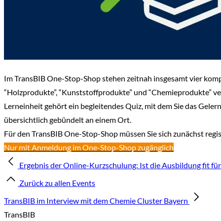
Im TransBIB One-Stop-Shop stehen zeitnah insgesamt vier kompa
“Holzprodukte”, “Kunststoffprodukte” und “Chemieprodukte” vermi
Lerneinheit gehört ein begleitendes Quiz, mit dem Sie das Geler
übersichtlich gebündelt an einem Ort.
Für den TransBIB One-Stop-Shop müssen Sie sich zunächst regis
Nur mit Anmeldung im One-Stop-Shop zugänglich
Ergebnis der Online-Kurzschulung: Ist die Ausbildung fit fü
Zurück zu allen Events
TransBIB im Interview mit dem Chemie Cluster Bayern
TransBIB